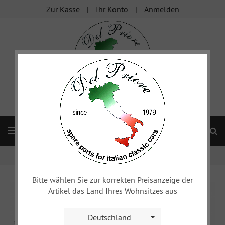
Zur Kasse
Ihr Konto
Anmelden
S
Navigation
Startseite
xy
Elektrik
Schalter und Sensoren
Bitte wählen Sie zur korrekten Preisanzeige der
Artikel das Land Ihres Wohnsitzes aus
Deutschland