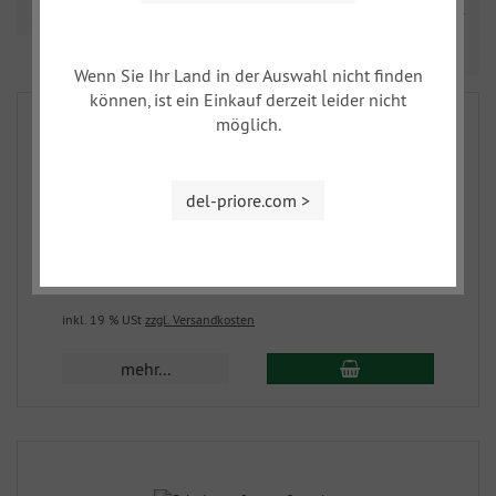
Sortierung
Prev
Nex
1
2
Wenn Sie Ihr Land in der Auswahl nicht finden
können, ist ein Einkauf derzeit leider nicht
möglich.
del-priore.com >
Scheinwerfer groß, links
62-1
600,00 EUR
inkl. 19 % USt
zzgl. Versandkosten
mehr...