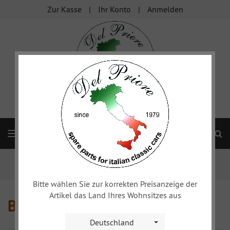
Zur Kasse
Ihr Konto
Anmelden
S
Navigation
Startseite
sonstige Fahrzeuge
Peugeot 504
Beleuchtung + Instrumente
Bitte wählen Sie zur korrekten Preisanzeige der
Artikel das Land Ihres Wohnsitzes aus
Beleuchtung + Instrumente
Deutschland