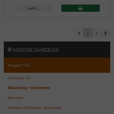
mehr...
Prev
Nex
1
2
SONSTIGE FAHRZEUGE
Peugeot 504
Anbauteile Tür
Beleuchtung + Instrumente
Blechteile
Embleme, Dichtungen, Verschieden