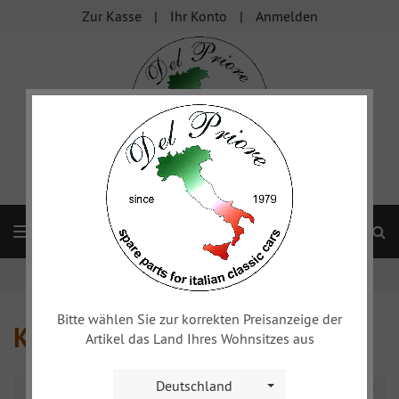
Zur Kasse
Ihr Konto
Anmelden
S
Navigation
Startseite
Alfa 102 2000/106 2600
Kühlsystem
Bitte wählen Sie zur korrekten Preisanzeige der
Kühlsystem
Artikel das Land Ihres Wohnsitzes aus
Deutschland
Sortierung