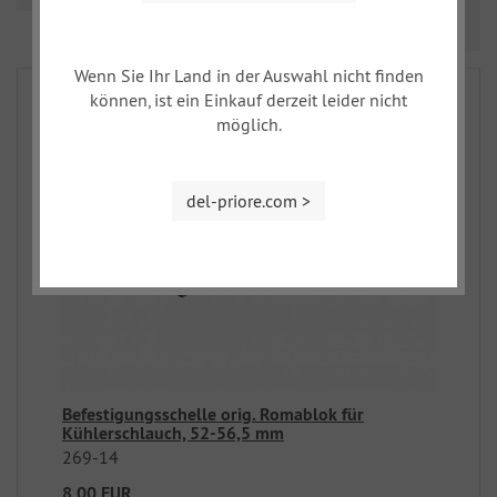
Prev
Nex
1
2
Wenn Sie Ihr Land in der Auswahl nicht finden
können, ist ein Einkauf derzeit leider nicht
möglich.
del-priore.com >
Befestigungsschelle orig. Romablok für
Kühlerschlauch, 52-56,5 mm
269-14
8,00 EUR