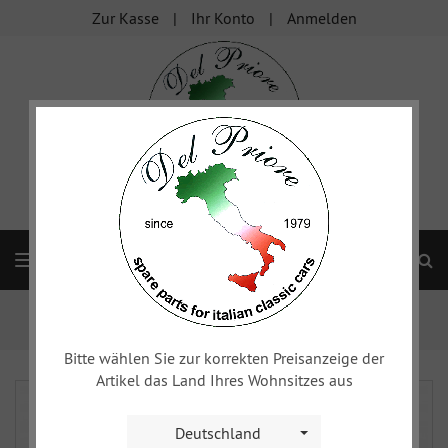
Zur Kasse
Ihr Konto
Anmelden
S
Navigation
Startseite
FIAT Topolino
Elektrische Anlage
Wischeranlage
Bitte wählen Sie zur korrekten Preisanzeige der
Artikel das Land Ihres Wohnsitzes aus
Deutschland