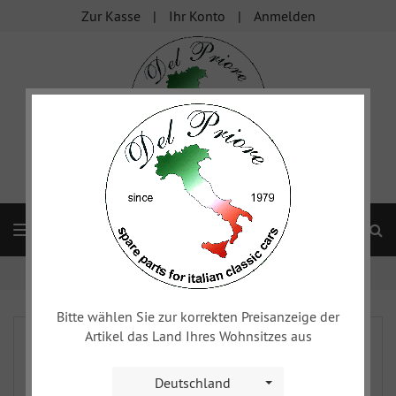
Zur Kasse
Ihr Konto
Anmelden
S
Navigation
Startseite
xy
Beleuchtung
Hinten - Spider, SS, SZ
Bitte wählen Sie zur korrekten Preisanzeige der
Artikel das Land Ihres Wohnsitzes aus
Deutschland