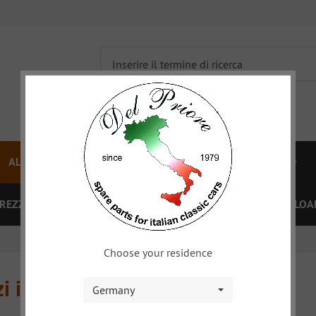
ALFA 750/101
ALFA 105/115
FIAT TOPOLINO
PREZZI
OFFERTE SPECIALI
BUONO
XY
DOWNLOA
Choose your residence
i interni
Germany