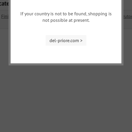
categorie
If your country is not to be found, shopping is
Finiture interne, sedili
Finiture interni, interruto
not possible at present.
strumenti
del-priore.com >