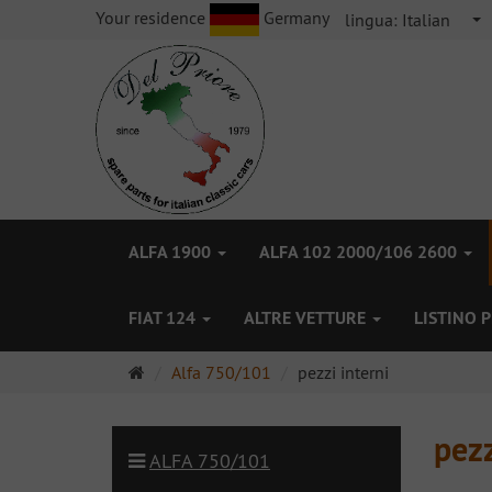
Your residence
Germany
lingua:
Italian
ALFA 1900
ALFA 102 2000/106 2600
FIAT 124
ALTRE VETTURE
LISTINO 
Pagina
Alfa 750/101
pezzi interni
principale
pezz
ALFA 750/101