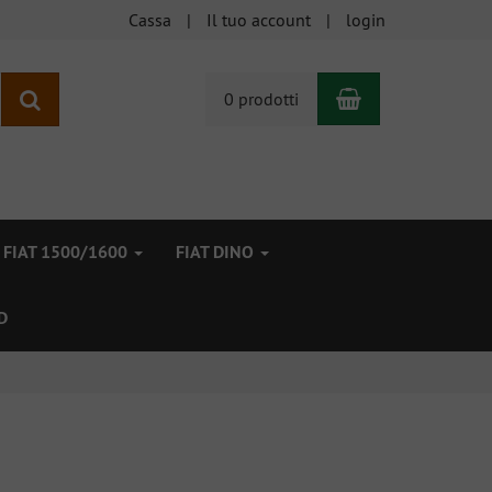
Cassa
Il tuo account
login
Carrello
ricerca
0 prodotti
FIAT 1500/1600
FIAT DINO
D