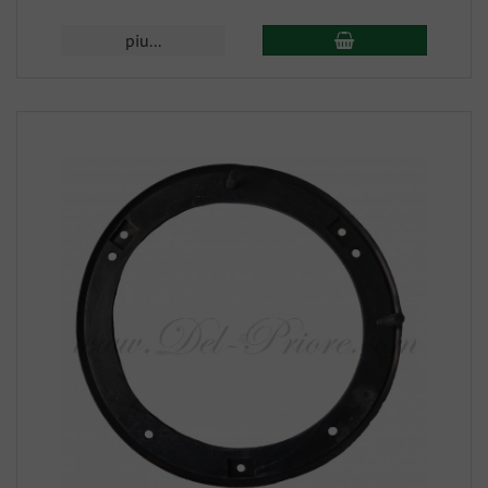
piu...