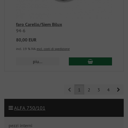
faro Carello/Siem Bilux
94-6
80,00 EUR
incl. 19 % IVA
escl. costi di spedizione
piu...
Prev
Nex
1
2
3
4
ALFA 750/101
pezzi interni