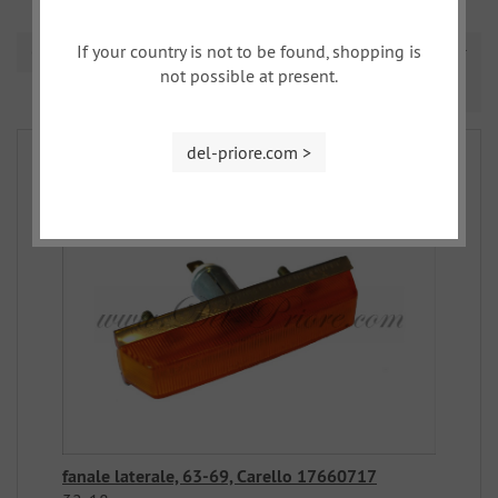
If your country is not to be found, shopping is
Ordinamento
not possible at present.
Prev
Nex
1
2
3
4
del-priore.com >
fanale laterale, 63-69, Carello 17660717