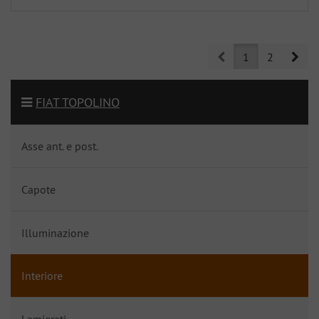
Prev
Nex
1
2
FIAT TOPOLINO
Asse ant. e post.
Capote
Illuminazione
Interiore
Lamierati