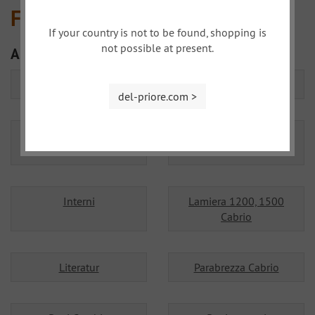
Fiat 1500/1600
If your country is not to be found, shopping is
not possible at present.
Altre categorie
Asse anteriore - sterzo
Capota, Hardtop
del-priore.com >
Differenziale / Asse
Illuminazione
Posteriore
Interni
Lamiera 1200, 1500
Cabrio
Literatur
Parabrezza Cabrio