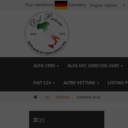
Your residence
Germany
lingua:
Italian
ALFA 1900
ALFA 102 2000/106 2600
FIAT 124
ALTRE VETTURE
LISTINO 
Pagina
xy
Motore
sistema olio
principale
XY