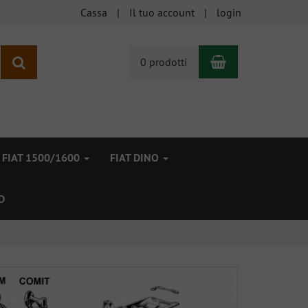
Cassa
Il tuo account
login
Carrello
ricerca
0 prodotti
FIAT 1500/1600
FIAT DINO
D