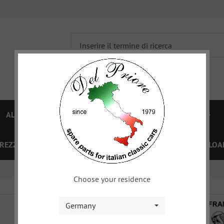
ALFA 750/101
ALFA 105/115
FIAT TOPOLINO
PREZZI
OFFERTE SPECIALI
BUONO
XY
DOWNLOA
Choose your residence
Germany