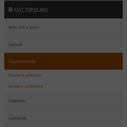
FIAT TOPOLINO
Asse ant. e post.
Capote
Illuminazione
Fanaleria anteriore
fanaleria posteriore
Interiore
Lamierati