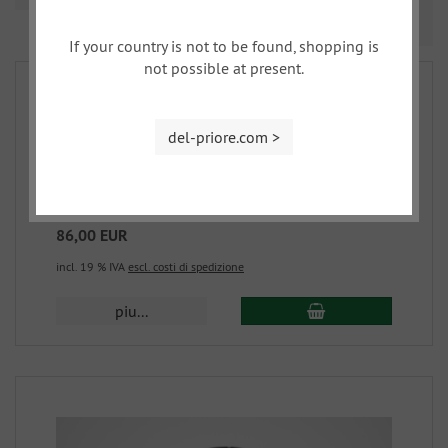
Prev
Nex
1
2
3
4
If your country is not to be found, shopping is
not possible at present.
del-priore.com >
disco frizione con 6 denti
513-1
86,00 EUR
incl. 19 % IVA
escl. costi di spedizione
piu...