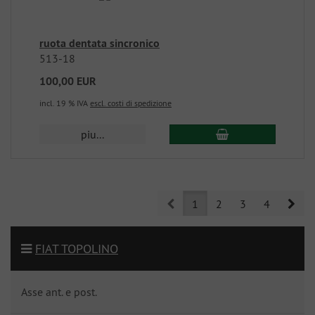
ruota dentata sincronico
513-18
100,00 EUR
incl. 19 % IVA
escl. costi di spedizione
piu...
Prev
Nex
1
2
3
4
FIAT TOPOLINO
Asse ant. e post.