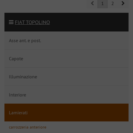
Prev
Nex
1
2
FIAT TOPOLINO
Asse ant. e post.
Capote
Illuminazione
Interiore
Lamierati
carrozzeria anteriore