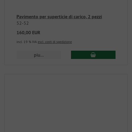
Pavimento per superticie di carico, 2 pezzi
52-52
160,00 EUR
incl. 19 % IVA
escl. costi di spedizione
piu...