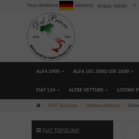
Your residence
Germany
lingua:
Italian
ALFA 1900
ALFA 102 2000/106 2600
FIAT 124
ALTRE VETTURE
LISTINO 
Pagina
FIAT Topolino
Sistema elettrica
Gener
principale
FIAT TOPOLINO