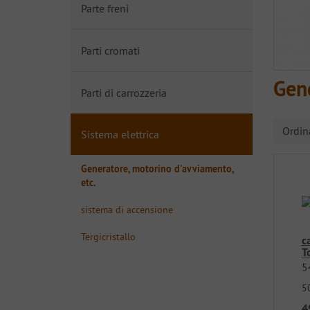
Parte freni
Parti cromati
Gene
Parti di carrozzeria
Ordi
Sistema elettrica
Generatore, motorino d'avviamento,
etc.
sistema di accensione
Tergicristallo
c
T
5
5
4