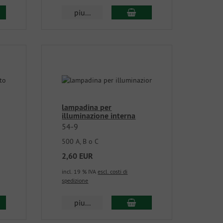
piu...
lampadina per
illuminazione interna
54-9
500 A, B o C
2,60 EUR
incl. 19 % IVA
escl. costi di
spedizione
piu...