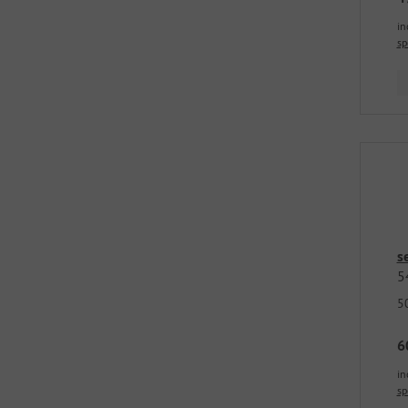
in
sp
s
5
5
6
in
sp