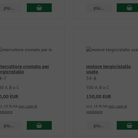
piu...
piu...
nterruttore cromato per
motore tergicristallo
ergicristallo
usato
4-7
54-8
0 A, B o C
500 A, B o C
0,00 EUR
150,00 EUR
cl. 19 % IVA
escl. costi di
incl. 19 % IVA
escl. costi di
edizione
spedizione
piu...
piu...