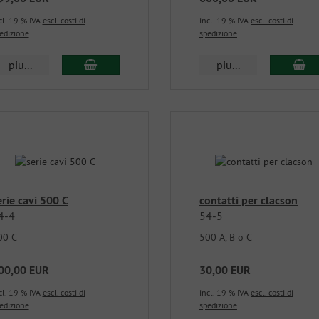
cl. 19 % IVA
escl. costi di
incl. 19 % IVA
escl. costi di
edizione
spedizione
piu...
piu...
erie cavi 500 C
contatti per clacson
4-4
54-5
00 C
500 A, B o C
00,00 EUR
30,00 EUR
cl. 19 % IVA
escl. costi di
incl. 19 % IVA
escl. costi di
edizione
spedizione