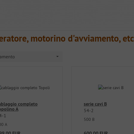
ratore, motorino d'avviamento, etc
namento
ablaggio completo
serie cavi B
opolino A
54-2
4-1
500 B
00 A
99,00 EUR
600,00 EUR