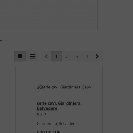
.
Prev
Next
1
2
3
4
serie cavi, Giardiniera,
Belvedere
54-3
Giardiniera, Belvedere
600,00 EUR