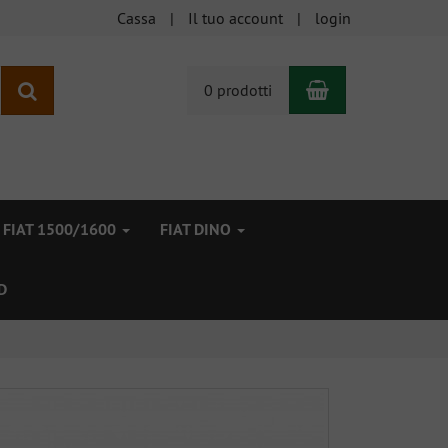
Cassa
Il tuo account
login
Carrello
ricerca
0 prodotti
FIAT 1500/1600
FIAT DINO
D