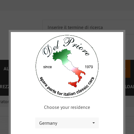
ALFA 750/101
ALFA 105/115
FIAT TOPOLINO
PREZZI
OFFERTE SPECIALI
BUONO
XY
DOWNLOA
atore, motorino d'avviamento, etc.
Choose your residence
Germany