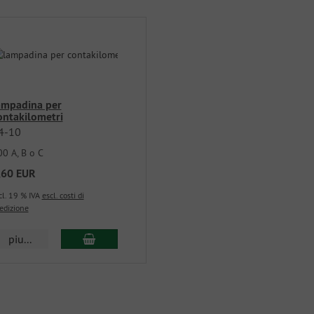
ampadina per
ontakilometri
4-10
0 A, B o C
,60 EUR
cl. 19 % IVA
escl. costi di
edizione
piu...