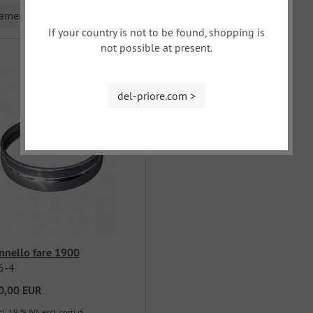
namento
If your country is not to be found, shopping is
not possible at present.
del-priore.com >
nnello fare 1900
6-4
0,00 EUR
cl. 19 % IVA
escl. costi di