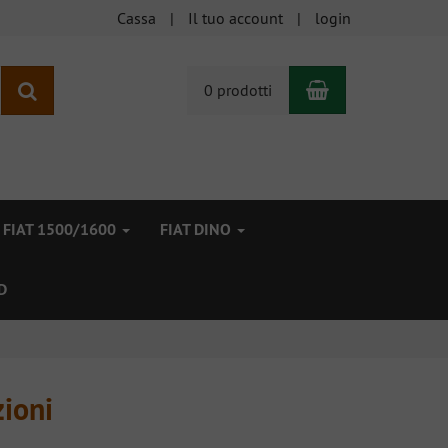
Cassa
Il tuo account
login
Carrello
ricerca
0 prodotti
FIAT 1500/1600
FIAT DINO
D
zioni