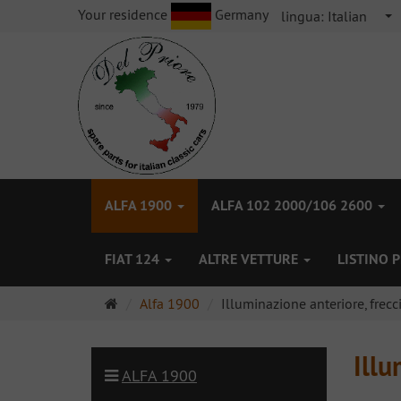
Your residence
Germany
lingua:
Italian
ALFA 1900
ALFA 102 2000/106 2600
FIAT 124
ALTRE VETTURE
LISTINO 
Pagina
Alfa 1900
Illuminazione anteriore, frecc
principale
Illu
ALFA 1900