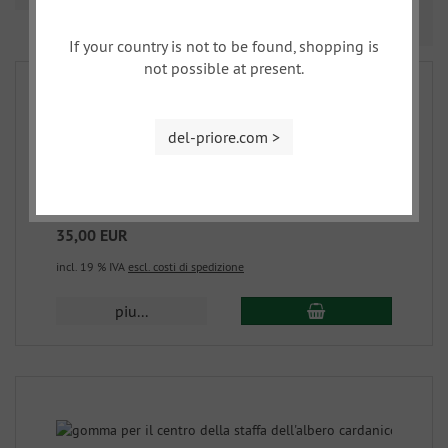
Prev
Nex
1
2
3
If your country is not to be found, shopping is
not possible at present.
del-priore.com >
Cuscinetto in gomma albero cardanico 2000
713-28
35,00 EUR
incl. 19 % IVA
escl. costi di spedizione
piu...