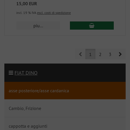
15,00 EUR
incl. 19 % IVA
escl. costi di spedizione
piu...
Prev
Nex
1
2
3
FIAT DINO
asse posteriore/asse cardanica
Cambio, Frizione
cappotta e aggiunti