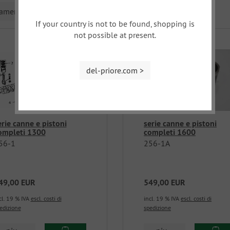
namento
If your country is not to be found, shopping is
not possible at present.
del-priore.com >
erie canne e pistoni
serie canne e pistoni
ompleti 1300
completi 1600
56-1
256-1A
49,00 EUR
549,00 EUR
cl. 19 % IVA
escl. costi di
incl. 19 % IVA
escl. costi di
edizione
spedizione