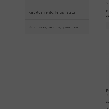
5
in
Riscaldamento, Tergicristalli
sp
Parabrezza, lunotto, guarnizioni
p
2
6