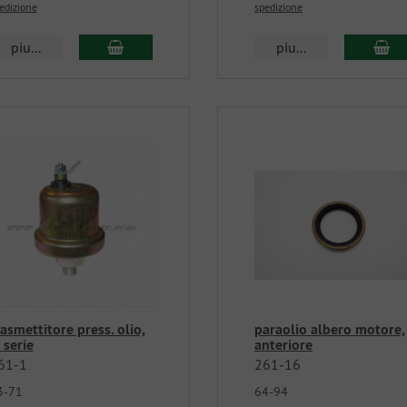
edizione
spedizione
piu...
piu...
rasmettitore press. olio,
paraolio albero motore,
 serie
anteriore
61-1
261-16
3-71
64-94