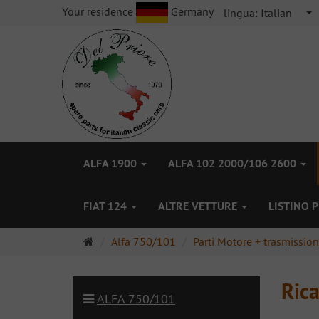
Your residence
Germany
lingua:
Italian
ALFA 1900
ALFA 102 2000/106 2600
FIAT 124
ALTRE VETTURE
LISTINO 
Pagina
Alfa 750/101
Parti Motore + trasmissio
principale
Ric
ALFA 750/101