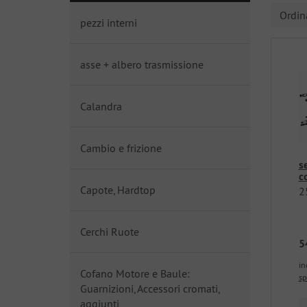
Ordi
pezzi interni
asse + albero trasmissione
Calandra
Cambio e frizione
s
c
Capote, Hardtop
2
Cerchi Ruote
5
in
Cofano Motore e Baule:
sp
Guarnizioni, Accessori cromati,
aggiunti