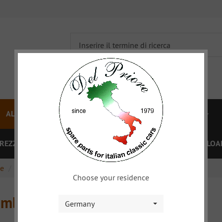
ALFA 750/101
ALFA 105/115
FIAT TOPOLINO
PREZZI
OFFERTE SPECIALI
BUONO
XY
DOWNLOA
ne
Ricambi Motore
Choose your residence
ambi Motore
Germany