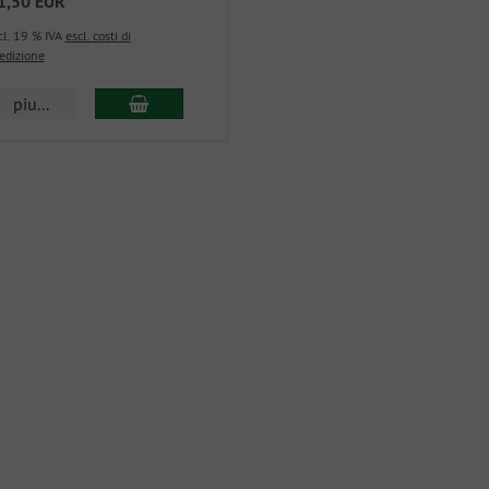
1,50 EUR
cl. 19 % IVA
escl. costi di
edizione
piu...