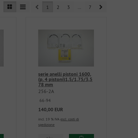
Prev
Next
1
2
3
...
7
serie anelli pistoni 1600,
(p. 4 pistoni)1,5/1,75/3,5
78 mm
256-2A
66-94
140,00 EUR
incl. 19 % IVA
escl. costi di
spedizione