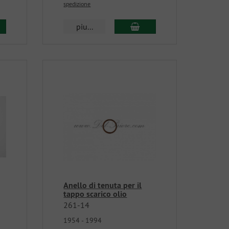
spedizione
piu...
Anello di tenuta per il
tappo scarico olio
261-14
1954 - 1994