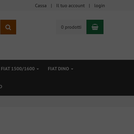
Cassa
Il tuo account
login
Carrello
ricerca
0 prodotti
FIAT 1500/1600
FIAT DINO
D