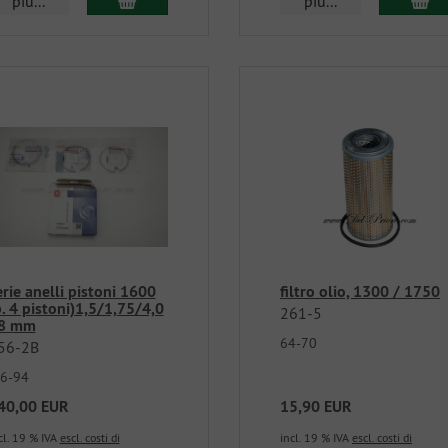
piu...
piu...
erie anelli pistoni 1600
filtro olio, 1300 / 1750
p. 4 pistoni)1,5/1,75/4,0
261-5
8 mm
64-70
56-2B
6-94
40,00 EUR
15,90 EUR
cl. 19 % IVA
escl. costi di
incl. 19 % IVA
escl. costi di