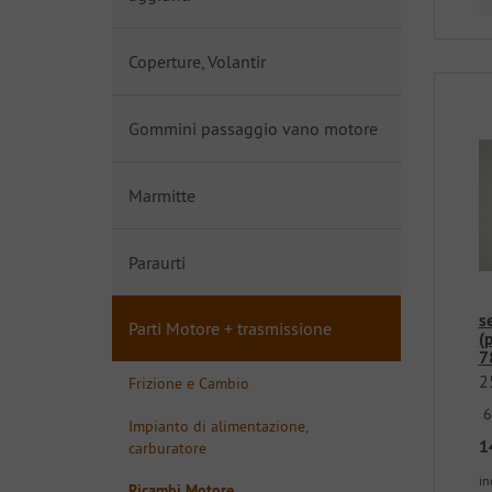
Coperture, Volantir
Gommini passaggio vano motore
Marmitte
Paraurti
s
Parti Motore + trasmissione
(
7
2
Frizione e Cambio
6
Impianto di alimentazione,
1
carburatore
in
Ricambi Motore