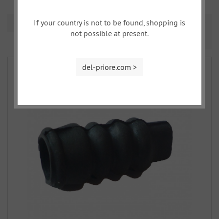
If your country is not to be found, shopping is
Ordinamento
not possible at present.
Prev
Nex
1
2
3
4
del-priore.com >