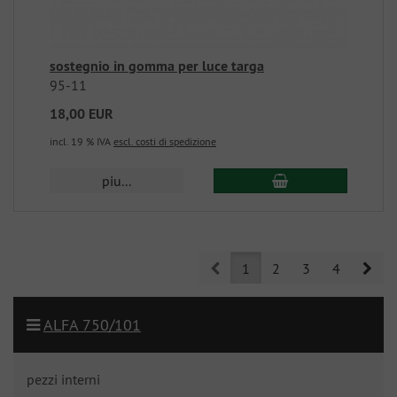
sostegnio in gomma per luce targa
95-11
18,00 EUR
incl. 19 % IVA
escl. costi di spedizione
piu...
Prev
Nex
1
2
3
4
ALFA 750/101
pezzi interni