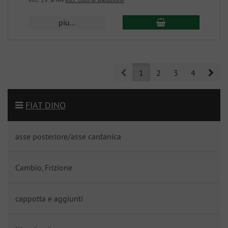
piu...
Prev
Nex
1
2
3
4
FIAT DINO
asse posteriore/asse cardanica
Cambio, Frizione
cappotta e aggiunti