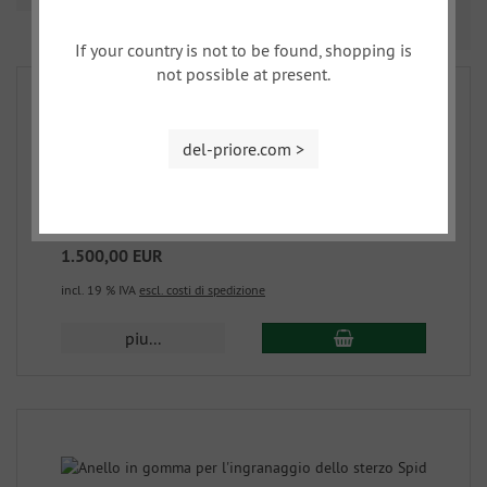
Prev
Nex
1
2
3
4
If your country is not to be found, shopping is
not possible at present.
del-priore.com >
steering gear coupe
714-1
1.500,00 EUR
incl. 19 % IVA
escl. costi di spedizione
piu...