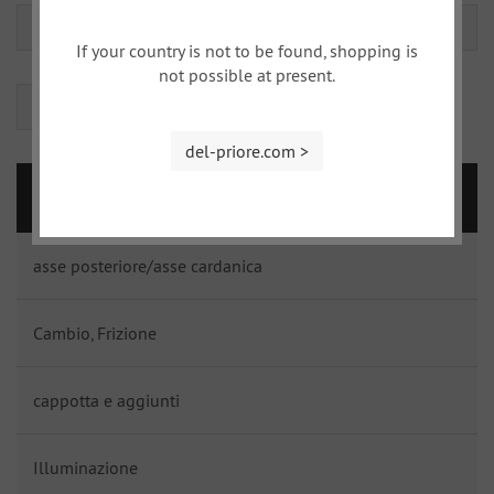
Carrozzeria Spider
Lamierati Coupe
If your country is not to be found, shopping is
not possible at present.
Porte e accessori Spider
del-priore.com >
FIAT DINO
asse posteriore/asse cardanica
Cambio, Frizione
cappotta e aggiunti
Illuminazione