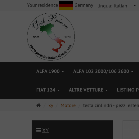
Your residence
Germany
lingua:
Italian
ALFA 1900
ALFA 102 2000/106 2600
FIAT 124
ALTRE VETTURE
LISTINO 
Pagina
xy
Motore
testa cinlindri - pezzi ester
principale
XY