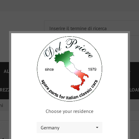
ALFA 750/101
ALFA 105/115
FIAT TOPOLINO
PREZZI
OFFERTE SPECIALI
BUONO
XY
DOWNLOA
ni
Choose your residence
Germany