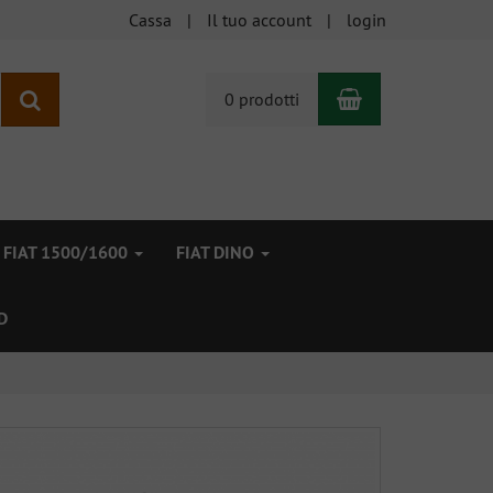
Cassa
Il tuo account
login
Carrello
ricerca
0 prodotti
FIAT 1500/1600
FIAT DINO
D