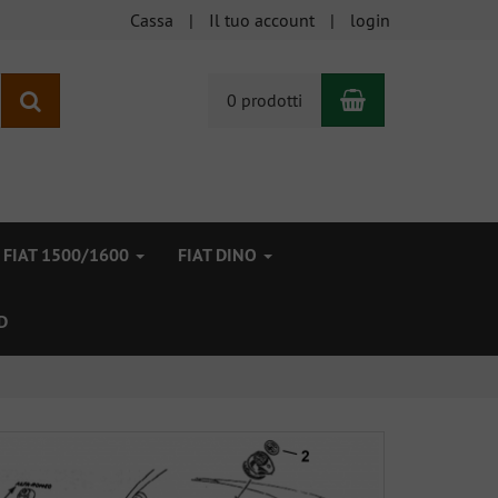
Cassa
Il tuo account
login
Carrello
ricerca
0 prodotti
FIAT 1500/1600
FIAT DINO
D