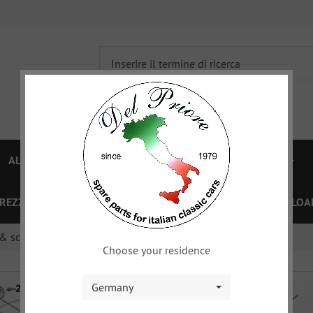
ALFA 750/101
ALFA 105/115
FIAT TOPOLINO
PREZZI
OFFERTE SPECIALI
BUONO
XY
DOWNLOA
 scritta
Choose your residence
Germany