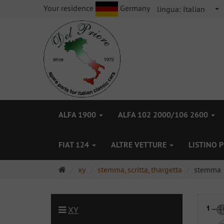
Your residence
Germany
lingua:
Italian
ALFA 1900
ALFA 102 2000/106 2600
FIAT 124
ALTRE VETTURE
LISTINO 
Pagina
xy
stemma, scritta, thargetta
stemma &
principale
XY