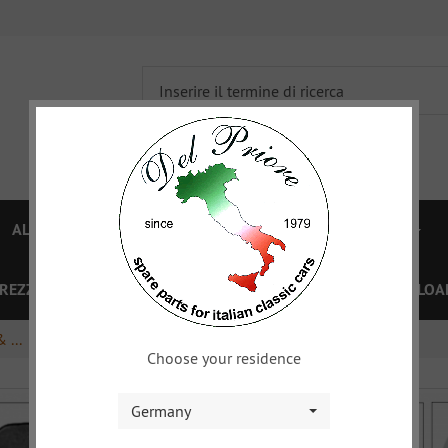
ALFA 750/101
ALFA 105/115
FIAT TOPOLINO
PREZZI
OFFERTE SPECIALI
BUONO
XY
DOWNLOA
 ...
sedili, pannelli interni
Choose your residence
Germany