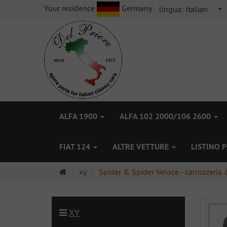
Your residence
Germany
lingua:
Italian
ALFA 1900
ALFA 102 2000/106 2600
FIAT 124
ALTRE VETTURE
LISTINO 
Pagina
xy
Spider & Spider Veloce - carrozzeria &
principale
XY