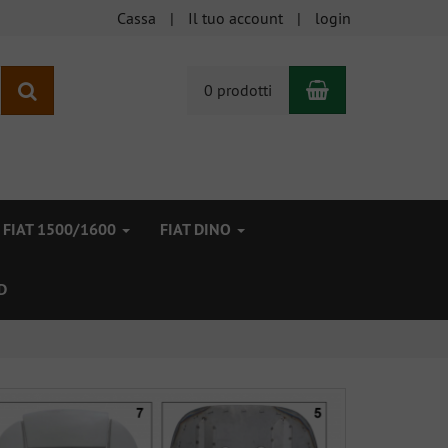
Cassa
Il tuo account
login
Carrello
ricerca
0 prodotti
FIAT 1500/1600
FIAT DINO
D