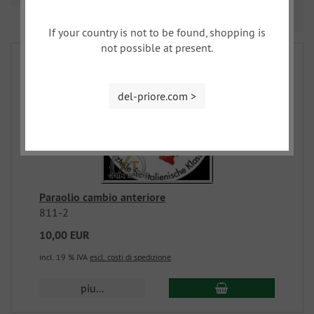
Prev
Nex
1
2
3
If your country is not to be found, shopping is
not possible at present.
del-priore.com >
Paraolio cambio anteriore
811-2
10,00 EUR
incl. 19 % IVA
escl. costi di spedizione
piu...