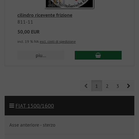
cilindro ricevente frizione
811-11
50,00 EUR
incl. 19 % IVA
escl. costi di spedizione
piu...
Prev
Nex
1
2
3
FIAT 1500/1600
Asse anteriore - sterzo