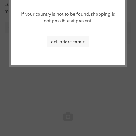
c'è la possibilità di regalargli un buono di acquisto. In tal
modo, potrà scegliersi quello che desidera.
If your country is not to be found, shopping is
not possible at present.
Ordinamento
Pagina 1 da 1
del-priore.com >