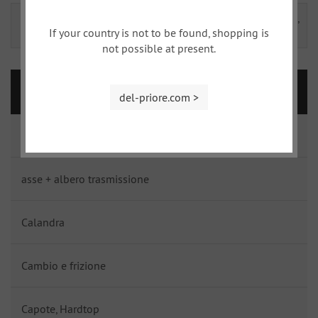
Illuminazione anteroire,
Illuminazione posteriore,
If your country is not to be found, shopping is
indicatore, guarnizioni
allegati
not possible at present.
ALFA 750/101
del-priore.com >
pezzi interni
asse + albero trasmissione
Calandra
Cambio e frizione
Capote, Hardtop