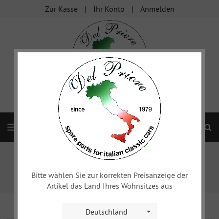
Zur Kasse
Ihr Konto
Anmelden
S
Navigation
Startseite
Alfa 105/115
Spider
Karosserie
Innenausstattung
Türverkleidung etc.
Türverkleidung 1966-1989
Bitte wählen Sie zur korrekten Preisanzeige der
Satz Türverkleidungsoberteile nussbraun bezogen
Artikel das Land Ihres Wohnsitzes aus
Deutschland