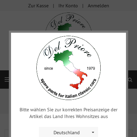
Zur Kasse
Ihr Konto
Anmelden
S
Navigation
Startseite
Alfa 105/115
Spider
Karosserie
Beleuchtung
Scheinwerfer
Scheinwerfer Bilux asymmetrisch, Carello 00506700/
Bitte wählen Sie zur korrekten Preisanzeige der
Artikel das Land Ihres Wohnsitzes aus
Deutschland