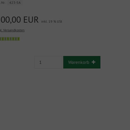
.Nr.:
423-5A
300,00 EUR
inkl. 19 % USt
gl. Versandkosten
Warenkorb