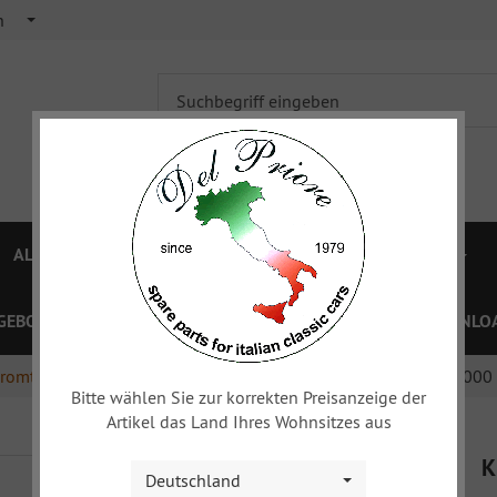
h
ALFA 750/101
ALFA 105/115
FIAT TOPOLINO
GEBOTE
PREISLISTEN
GUTSCHEINE
XY
DOWNLOA
romteile
Stoßstangen, Grill etc.
Kühlergrill Gitter Satz, 2000
Bitte wählen Sie zur korrekten Preisanzeige der
Artikel das Land Ihres Wohnsitzes aus
K
Deutschland