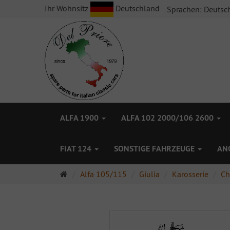
Ihr Wohnsitz
Deutschland
Sprachen:
Deutsc
ALFA 1900
ALFA 102 2000/106 2600
FIAT 124
SONSTIGE FAHRZEUGE
AN
Startseite
Alfa 105/115
Giulia
Karosserie
Ch