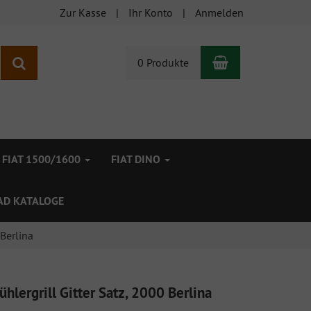
Zur Kasse
Ihr Konto
Anmelden
Warenkorb
Suchen
0 Produkte
FIAT 1500/1600
FIAT DINO
D KATALOGE
 Berlina
ühlergrill Gitter Satz, 2000 Berlina