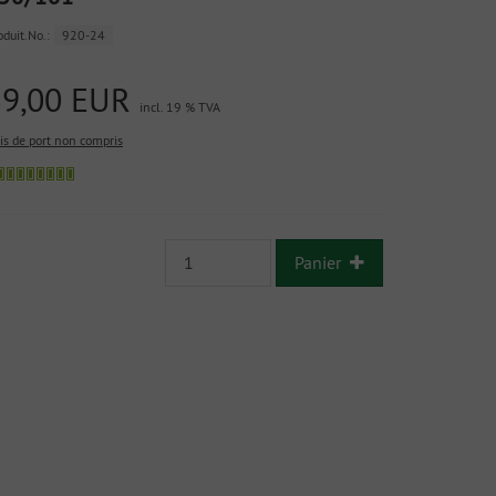
oduit.No.:
920-24
39,00 EUR
incl. 19 % TVA
ais de port non compris
Panier