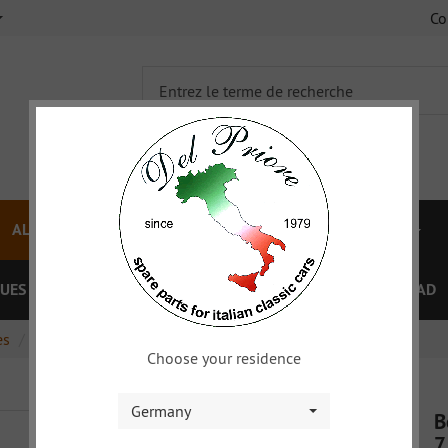
C
ALFA 750/101
ALFA 105/115
FIAT TOPOLINO
UES
OFFRES SPÉCIAL
COUPON
XY
DOWNLOAD
es
Boulon (2) avec écrou pour dossier 750/101
Choose your residence
Germany
B
7