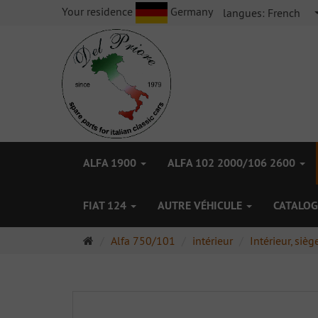
Your residence
Germany
langues:
French
ALFA 1900
ALFA 102 2000/106 2600
FIAT 124
AUTRE VÉHICULE
CATALOG
Page
Alfa 750/101
intérieur
Intérieur, sièg
d'accueil