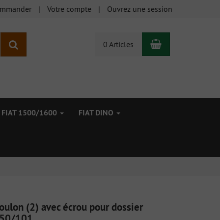
ommander
Votre compte
Ouvrez une session
Panier
Rechercher
0 Articles
FIAT 1500/1600
FIAT DINO
oulon (2) avec écrou pour dossier
50/101