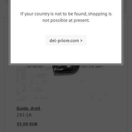
Prev
Nex
1
2
3
...
5
If your country is not to be found, shopping is
not possible at present.
del-priore.com >
Guide, droit
242-1A
35,00 EUR