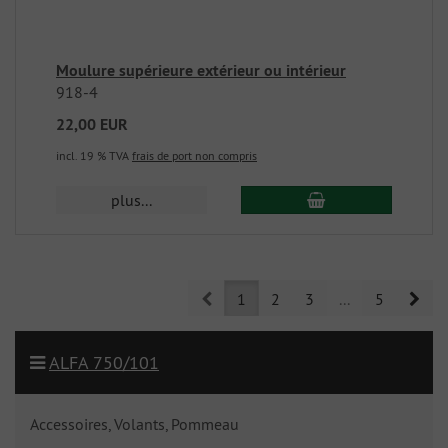
Moulure supérieure extérieur ou intérieur
918-4
22,00 EUR
incl. 19 % TVA
frais de port non compris
plus...
Prev
Nex
1
2
3
...
5
ALFA 750/101
Accessoires, Volants, Pommeau