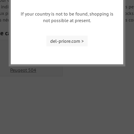
ur votre attention !!!
x indiqués sont
directrice
approximative
(en 2001
)
, les prix
réels
pe
ux pièces de rechange
très difficile et très
faible niveau des stocks
If your country is not to be found, shopping is
s nécessairement
appellent
pour plus de détails
avant de
vous c
not possible at present.
de catégories
del-priore.com >
Peugeot 504