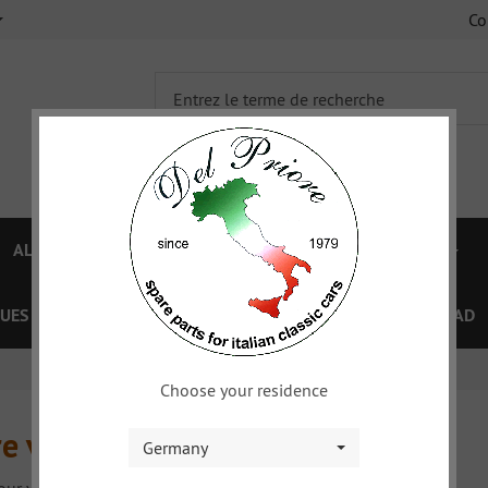
C
ALFA 750/101
ALFA 105/115
FIAT TOPOLINO
UES
OFFRES SPÉCIAL
COUPON
XY
DOWNLOAD
Choose your residence
e véhicule
Germany