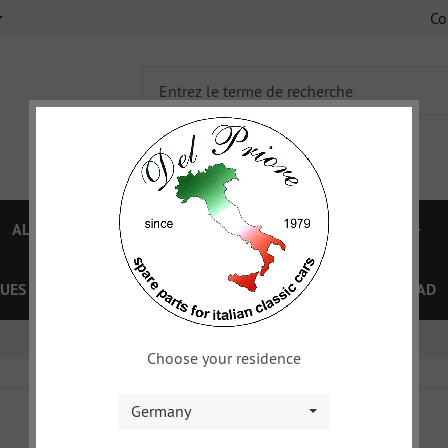
C
ALFA 750/101
ALFA 105/115
FIAT TOPOLINO
UES
OFFRES SPÉCIAL
COUPON
XY
DOWNLOAD
Choose your residence
Germany