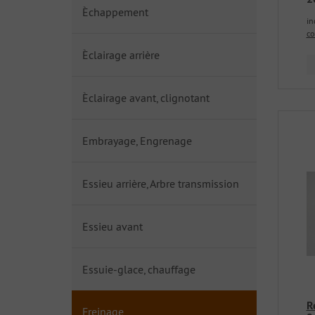
Èchappement
in
co
Èclairage arrière
Èclairage avant, clignotant
Embrayage, Engrenage
Essieu arrière, Arbre transmission
Essieu avant
Essuie-glace, chauffage
R
Freinage