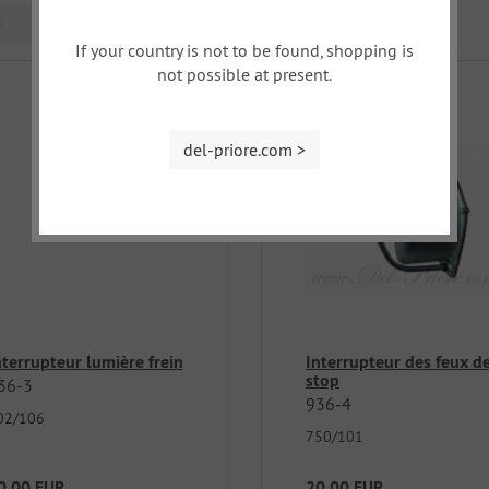
e
If your country is not to be found, shopping is
not possible at present.
del-priore.com >
nterrupteur lumière frein
Interrupteur des feux d
stop
36-3
936-4
02/106
750/101
0,00 EUR
20,00 EUR