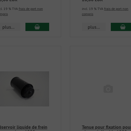
cl. 19 % TVA
frais de port non
incl. 19 % TVA
frais de port non
mpris
compris
plus...
plus...
éservoir liquide de frein
Tenue pour fixation pou