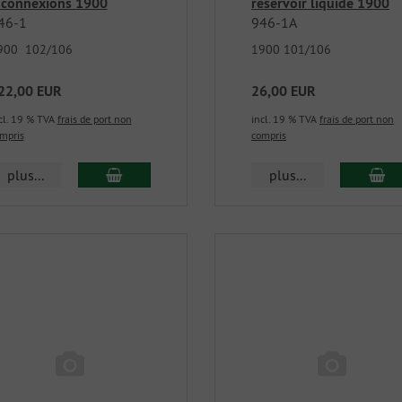
 connexions 1900
réservoir liquide 1900
46-1
946-1A
900 102/106
1900 101/106
22,00 EUR
26,00 EUR
cl. 19 % TVA
frais de port non
incl. 19 % TVA
frais de port non
mpris
compris
plus...
plus...