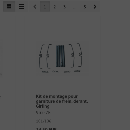
Prev
Next
1
2
3
...
5
e
Kit de montage pour
garniture de frein, derant,
Girling
935-7E
101/106
14,50 EUR