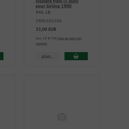
cylindre frein (1 inch)
pour Girling 1900
946-1B
1900/102/106
33,00 EUR
incl. 19 % TVA
frais de port non
compris
plus...