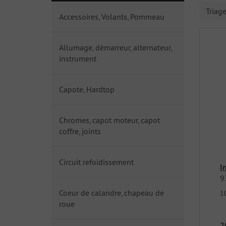
Triag
Accessoires, Volants, Pommeau
Allumage, dèmarreur, alternateur,
instrument
Capote, Hardtop
Chromes, capot moteur, capot
coffre, joints
Circuit refoidissement
I
9
Coeur de calandre, chapeau de
1
roue
2