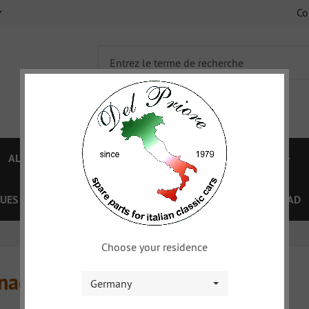
C
ALFA 750/101
ALFA 105/115
FIAT TOPOLINO
UES
OFFRES SPÉCIAL
COUPON
XY
DOWNLOAD
Choose your residence
inage
Germany