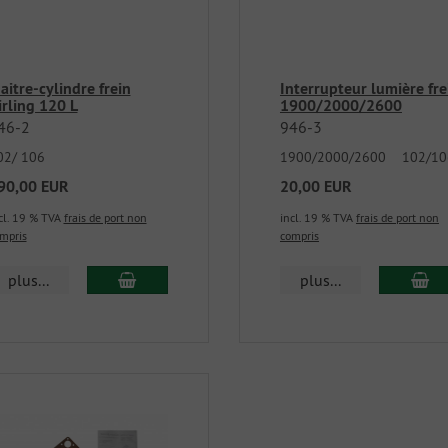
aitre-cylindre frein
Interrupteur lumière fre
irling 120 L
1900/2000/2600
46-2
946-3
02/ 106
1900/2000/2600 102/10
90,00 EUR
20,00 EUR
cl. 19 % TVA
frais de port non
incl. 19 % TVA
frais de port non
mpris
compris
plus...
plus...