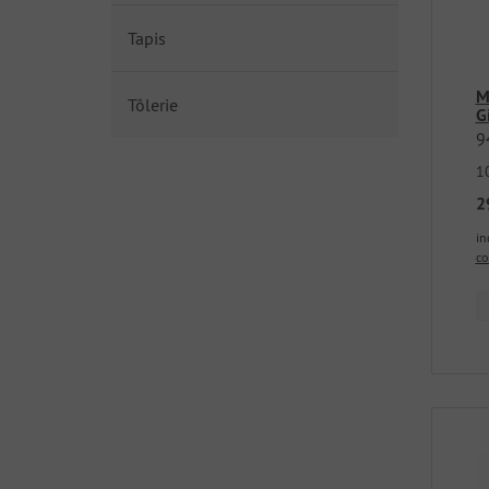
Tapis
M
Tôlerie
G
9
1
2
in
co