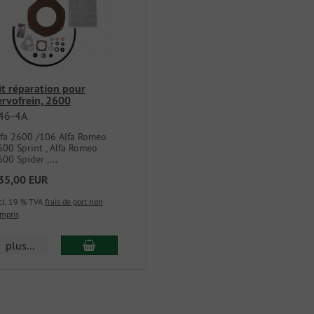
it réparation pour
ervofrein, 2600
46-4A
lfa 2600 /106 Alfa Romeo
600 Sprint , Alfa Romeo
00 Spider ,...
35,00 EUR
cl. 19 % TVA
frais de port non
mpris
plus...