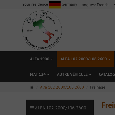
Your residence
Germany
langues:
French
ALFA 1900
ALFA 102 2000/106 2600
FIAT 124
AUTRE VÉHICULE
CATALOG
Page
Alfa 102 2000/106 2600
Freinage
d'accueil
Fre
ALFA 102 2000/106 2600