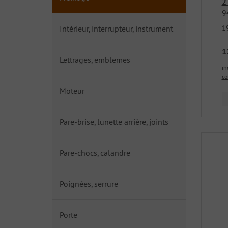
2
9
1
Intérieur, interrupteur, instrument
1
Lettrages, emblemes
in
co
Moteur
Pare-brise, lunette arrière, joints
Pare-chocs, calandre
Poignées, serrure
Porte