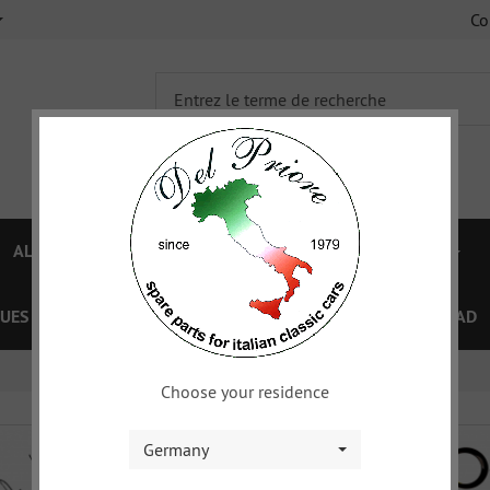
C
ALFA 750/101
ALFA 105/115
FIAT TOPOLINO
UES
OFFRES SPÉCIAL
COUPON
XY
DOWNLOAD
Choose your residence
Germany