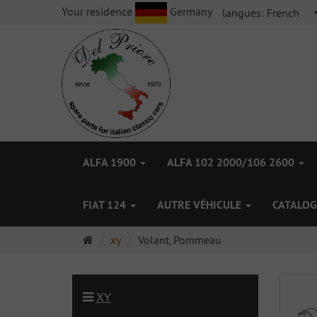
Your residence
Germany
langues:
French
ALFA 1900
ALFA 102 2000/106 2600
FIAT 124
AUTRE VÉHICULE
CATALOG
Page
xy
Volant, Pommeau
d'accueil
XY