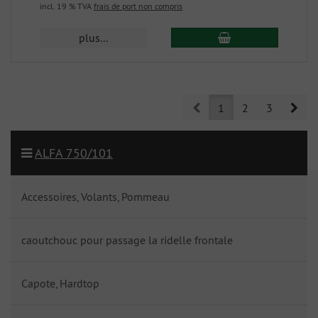
incl. 19 % TVA
frais de port non compris
plus...
Prev
Nex
1
2
3
ALFA 750/101
Accessoires, Volants, Pommeau
caoutchouc pour passage la ridelle frontale
Capote, Hardtop