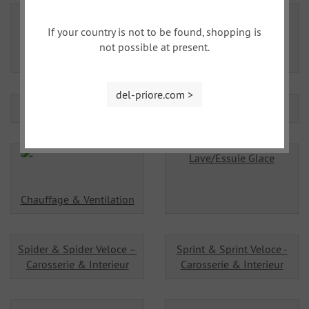
If your country is not to be found, shopping is
not possible at present.
Volant, Pommeau
Housses, textile
del-priore.com >
Eclairage
Electricité
Lave/Essuie Glace
Chauffage & Ventilation
Spider & Spider Veloce –
Sprint & Sprint Veloce -
Carosserie & Interieur
Carosserie & Interieur