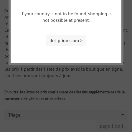
Remarque importante:
If your country is not to be found, shopping is
Afin d'assurer un prix juste, nous adaptons nos prix
not possible at present.
régulièrement dans nos coûts d'approvisionnement.
Cependant, puisque ceux-ci peuvent changer très rapidement,
et donc susceptibles de changer le prix des articles
del-priore.com >
rapidement, nous ne pouvons pas toujours garder toutes les
listes de prix à jour. Mais encore les listes de prix sont un
bon guide, comme le numéro d'article modifie que très
rarement. Nous aimerions donc vous permettre de comparer
les prix à partir des listes de prix avec la boutique en ligne,
car il les prix sont toujours à jour.
En outre, les listes de prix contiennent des dessins supplémentaires de la
carrosserie de véhicules et de pièces.
Triage
page 1 de 1