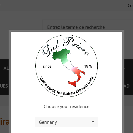
C
ALFA 750/101
ALFA 105/115
FIAT TOPOLINO
UES
OFFRES SPÉCIAL
COUPON
XY
DOWNLOAD
Choose your residence
irage
Germany