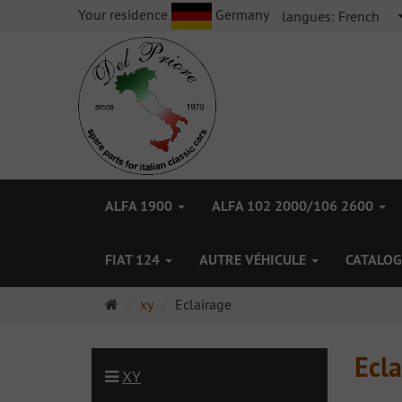
Your residence
Germany
langues:
French
ALFA 1900
ALFA 102 2000/106 2600
FIAT 124
AUTRE VÉHICULE
CATALOG
Page
xy
Eclairage
d'accueil
Ecla
XY