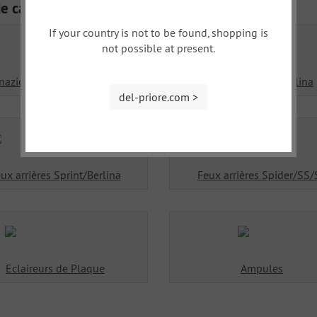
de catégories
If your country is not to be found, shopping is
not possible at present.
inazione LUCAS, versione USA
Phares Sprint/Berlina
del-priore.com >
ux arrières Sprint/Berlina
Feux arrières Spider/SS/
Eclaireurs de Plaque
Ampules