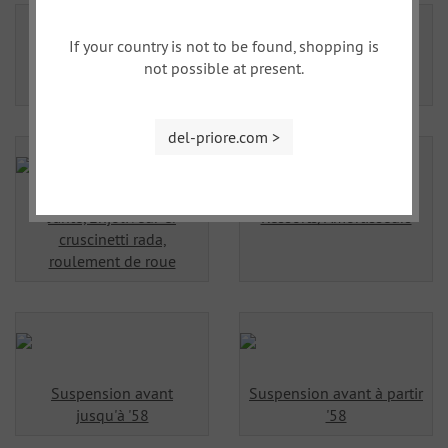
If your country is not to be found, shopping is
not possible at present.
Direction
Barre stabilisateur
del-priore.com >
Jante, Enjoliveur &
Ressorts/Amortisseurs
cruscinetti rada,
roulement de roue
Suspension avant
Suspension avant à partir
jusqu'à '58
'58