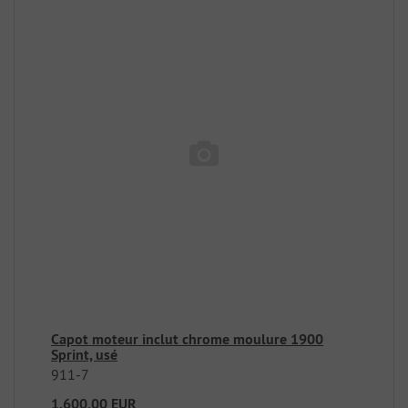
Capot moteur inclut chrome moulure 1900
Sprint, usé
911-7
1.600,00 EUR