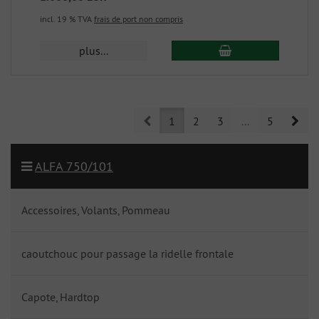
incl. 19 % TVA
frais de port non compris
plus...
Prev
Nex
1
2
3
...
5
ALFA 750/101
Accessoires, Volants, Pommeau
caoutchouc pour passage la ridelle frontale
Capote, Hardtop