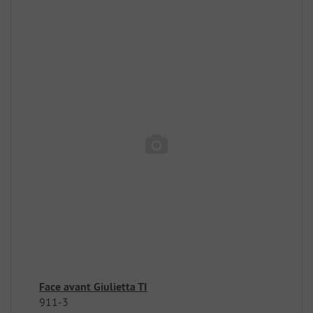
Face avant Giulietta TI
911-3