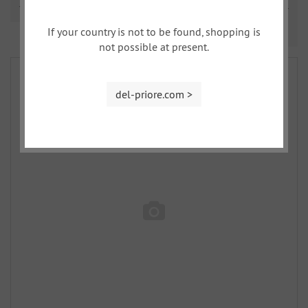
Triage
If your country is not to be found, shopping is
Prev
Nex
1
2
3
...
5
not possible at present.
del-priore.com >