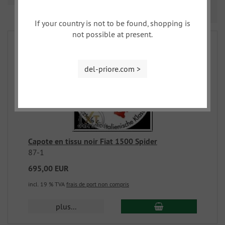
Prev
Nex
1
2
If your country is not to be found, shopping is
not possible at present.
del-priore.com >
Capote en tissu noir Fiat 1500 Spider
87-1
695,00 EUR
incl. 19 % TVA
frais de port non compris
plus...