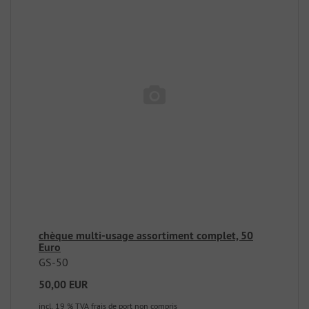
chèque multi-usage assortiment complet, 50
Euro
GS-50
50,00 EUR
incl. 19 % TVA
frais de port non compris