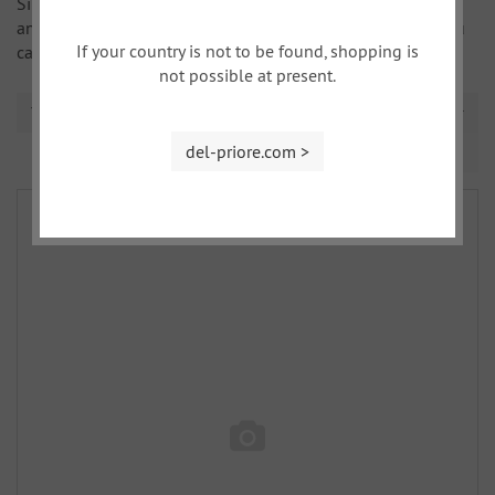
Si vous ne savez pas quoi offrir à un amateur de voitures
anciennes, offrez-lui un bon cadeau. Ainsi, le destinataire du
If your country is not to be found, shopping is
cadeau pourra choisir lui-même quelque chose.
not possible at present.
Triage
del-priore.com >
page 1 de 1