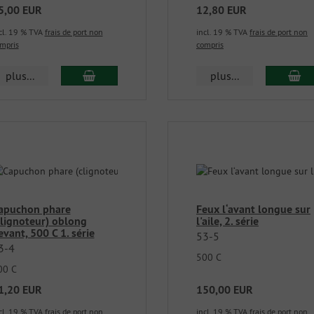
5,00 EUR
12,80 EUR
cl. 19 % TVA
frais de port non
incl. 19 % TVA
frais de port non
mpris
compris
plus...
plus...
apuchon phare
Feux l‘avant longue sur
clignoteur) oblong
l'aile, 2. série
evant, 500 C 1. série
53-5
3-4
500 C
00 C
1,20 EUR
150,00 EUR
cl. 19 % TVA
frais de port non
incl. 19 % TVA
frais de port non