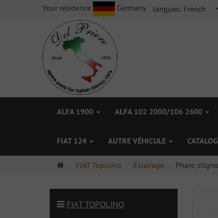
Your residence
Germany
langues:
French
ALFA 1900
ALFA 102 2000/106 2600
FIAT 124
AUTRE VÉHICULE
CATALOG
Page
FIAT Topolino
Éclairage
Phare, clign
d'accueil
FIAT TOPOLINO