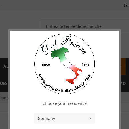
C
ALFA 750/101
ALFA 105/115
FIAT TOPOLINO
UES
OFFRES SPÉCIAL
COUPON
XY
DOWNLOAD
otant
Choose your residence
Germany