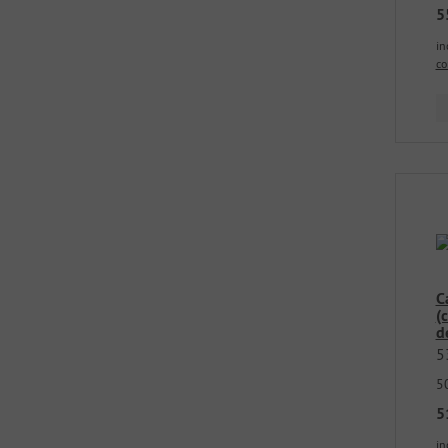
5
in
co
C
(
d
5
5
5
in