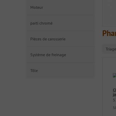
Moteur
parti chromé
Phar
Pièces de carosserie
Triag
Système de freinage
Tôle
C
j
5
5