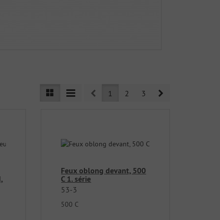
Prev
Next
1
2
3
Feux oblong devant, 500
,
C 1. série
53-3
500 C