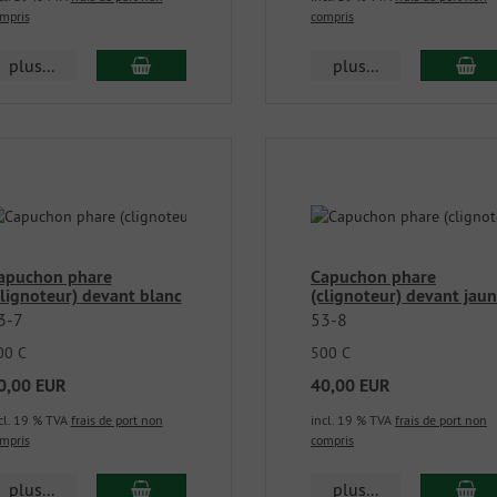
mpris
compris
plus...
plus...
apuchon phare
Capuchon phare
clignoteur) devant blanc
(clignoteur) devant jau
3-7
53-8
00 C
500 C
0,00 EUR
40,00 EUR
cl. 19 % TVA
frais de port non
incl. 19 % TVA
frais de port non
mpris
compris
plus...
plus...