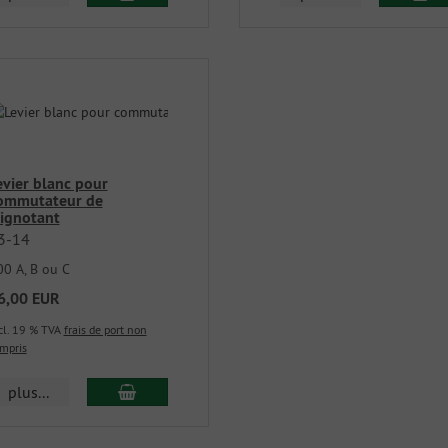
evier blanc pour
ommutateur de
lignotant
3-14
00 A, B ou C
6,00 EUR
cl. 19 % TVA
frais de port non
mpris
plus...