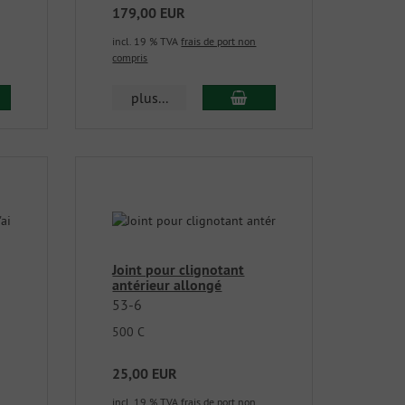
179,00 EUR
incl. 19 % TVA
frais de port non
compris
plus...
Joint pour clignotant
antérieur allongé
53-6
500 C
25,00 EUR
incl. 19 % TVA
frais de port non