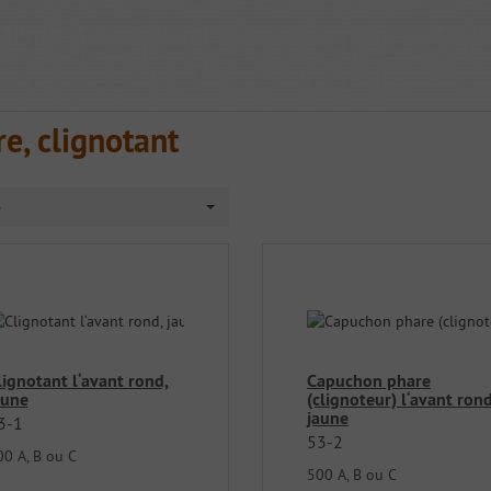
e, clignotant
e
lignotant l‘avant rond,
Capuchon phare
aune
(clignoteur) l‘avant rond
jaune
3-1
53-2
00 A, B ou C
500 A, B ou C