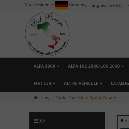
Your residence
Germany
langues:
French
ALFA 1900
ALFA 102 2000/106 2600
FIAT 124
AUTRE VÉHICULE
CATALOG
Page
xy
Sprint Special & Sprint Zagato - ...
d'accueil
XY