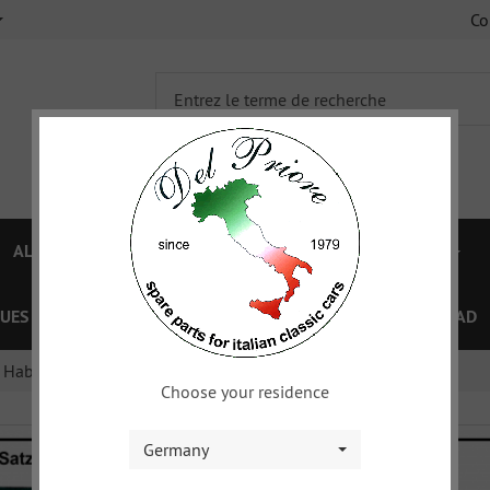
C
ALFA 750/101
ALFA 105/115
FIAT TOPOLINO
UES
OFFRES SPÉCIAL
COUPON
XY
DOWNLOAD
Habillages de plancher, Isolants
Choose your residence
Germany