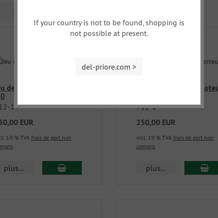
e
If your country is not to be found, shopping is
not possible at present.
del-priore.com >
eu de joints pour moteur
Jeu de joints pour mote
,0
2,4
12-1
712-2
50,00 EUR
250,00 EUR
cl. 19 % TVA
frais de port non
incl. 19 % TVA
frais de port non
mpris
compris
plus...
plus...