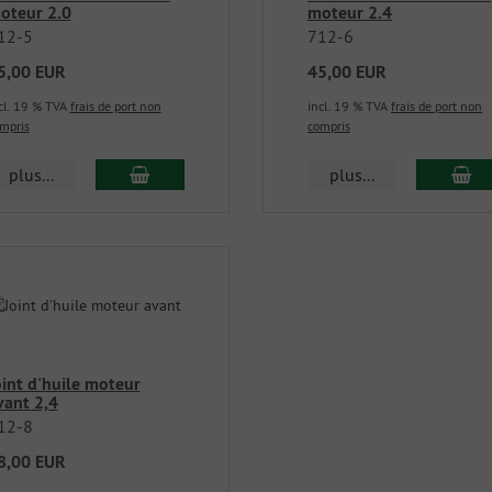
oteur 2.0
moteur 2.4
12-5
712-6
5,00 EUR
45,00 EUR
cl. 19 % TVA
frais de port non
incl. 19 % TVA
frais de port non
mpris
compris
plus...
plus...
oint d'huile moteur
vant 2,4
12-8
8,00 EUR