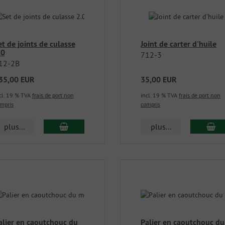
et de joints de culasse
Joint de carter d'huile
.0
712-3
12-2B
35,00 EUR
35,00 EUR
cl. 19 % TVA
frais de port non
incl. 19 % TVA
frais de port non
mpris
compris
plus...
plus...
alier en caoutchouc du
Palier en caoutchouc du