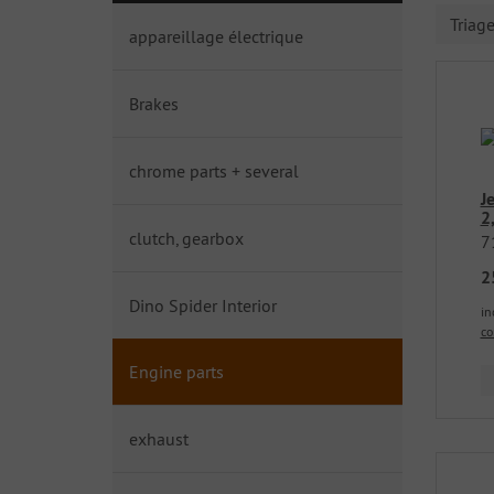
Triag
appareillage électrique
Brakes
chrome parts + several
J
2
clutch, gearbox
7
2
Dino Spider Interior
in
co
Engine parts
exhaust