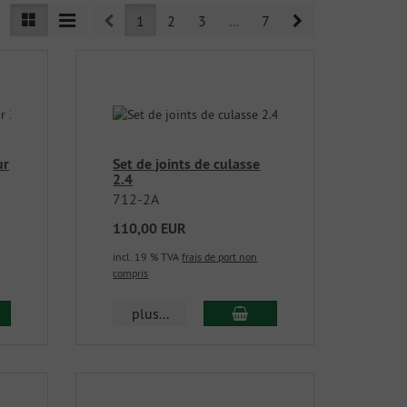
Prev
Next
1
2
3
...
7
ur
Set de joints de culasse
2.4
712-2A
110,00 EUR
incl. 19 % TVA
frais de port non
compris
plus...