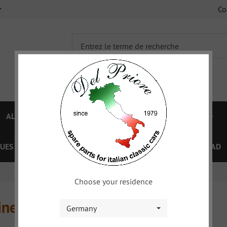
C
ALFA 750/101
ALFA 105/115
FIAT TOPOLINO
UES
OFFRES SPÉCIAL
COUPON
XY
DOWNLOAD
Choose your residence
ine parts
Germany