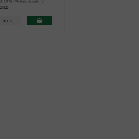
cl. 19 % TVA
frais de port non
mpris
plus...