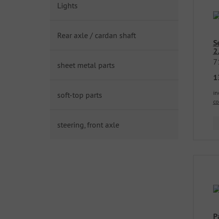
Lights
Rear axle / cardan shaft
S
2
7
sheet metal parts
1
in
soft-top parts
co
steering, front axle
P