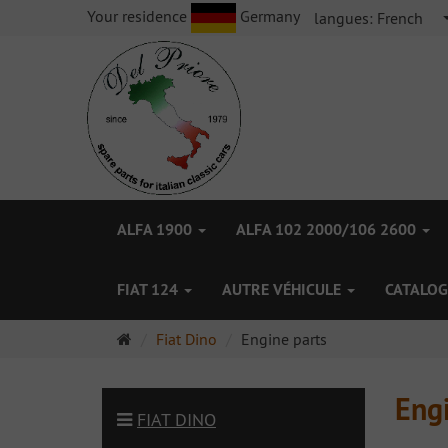
Your residence
Germany
langues:
French
ALFA 1900
ALFA 102 2000/106 2600
FIAT 124
AUTRE VÉHICULE
CATALOG
Page
Fiat Dino
Engine parts
d'accueil
Eng
FIAT DINO