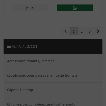
plus...
Prev
Nex
1
2
3
ALFA 750/101
Accessoires, Volants, Pommeau
caoutchouc pour passage la ridelle frontale
Capote, Hardtop
Chromes, capot moteur, capot coffre, joints