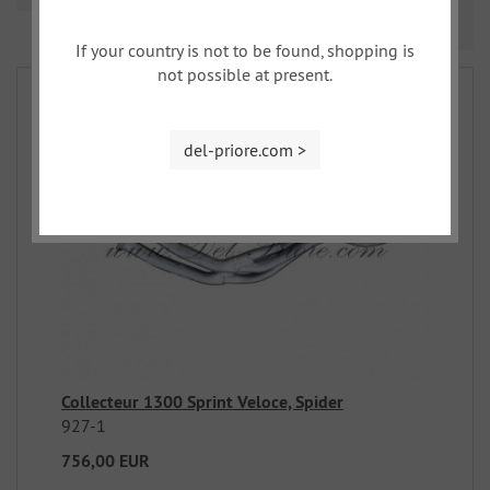
Prev
Nex
1
2
3
If your country is not to be found, shopping is
not possible at present.
del-priore.com >
Collecteur 1300 Sprint Veloce, Spider
927-1
756,00 EUR