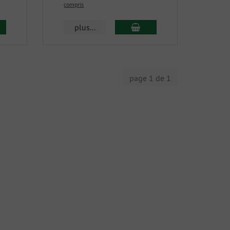
compris
plus...
page 1 de 1