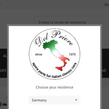
C
ALFA 750/101
ALFA 105/115
FIAT TOPOLINO
UES
OFFRES SPÉCIAL
COUPON
XY
DOWNLOAD
Choose your residence
Germany