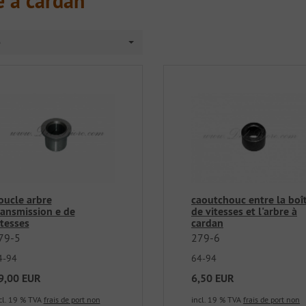
e a cardan
e
oucle arbre
caoutchouc entre la boî
ransmission e de
de vitesses et l'arbre à
itesses
cardan
79-5
279-6
4-94
64-94
9,00 EUR
6,50 EUR
cl. 19 % TVA
frais de port non
incl. 19 % TVA
frais de port non