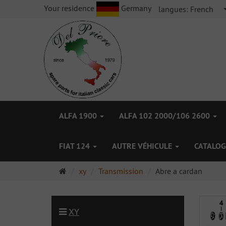
Your residence
Germany
langues:
French
ALFA 1900
ALFA 102 2000/106 2600
FIAT 124
AUTRE VÉHICULE
CATALOG
Page
xy
Transmission
Abre a cardan
d'accueil
XY