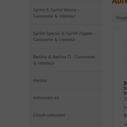
Abr
Sprint & Sprint Veloce -
Carosserie & Interieur
Triag
Sprint Special & Sprint Zagato -
Carosserie & Interieur
Berlina & Berlina TI - Carosserie
& Interieur
Moteur
B
t
v
Admission air
2
6
Circuit carburant
3
in