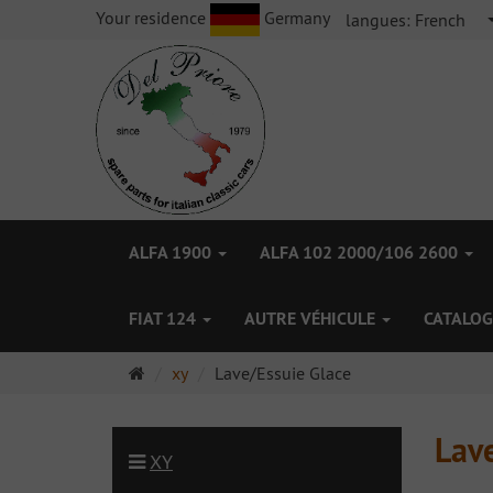
Your residence
Germany
langues:
French
ALFA 1900
ALFA 102 2000/106 2600
FIAT 124
AUTRE VÉHICULE
CATALOG
Page
xy
Lave/Essuie Glace
d'accueil
Lav
XY