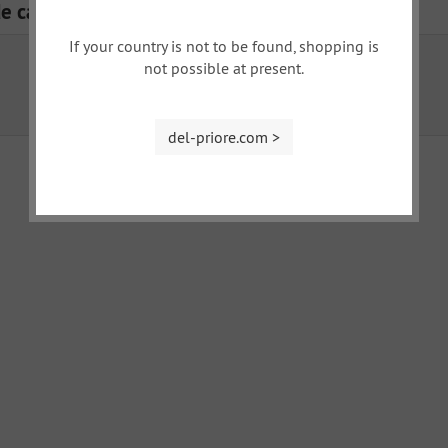
de catégories
If your country is not to be found, shopping is
not possible at present.
Essuie Glace
Lave Glace
del-priore.com >