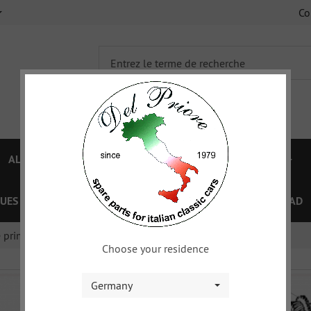
C
ALFA 750/101
ALFA 105/115
FIAT TOPOLINO
UES
OFFRES SPÉCIAL
COUPON
XY
DOWNLOAD
e primaire
Choose your residence
Germany