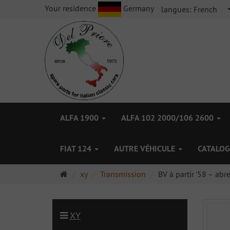
Your residence
Germany
langues:
French
ALFA 1900
ALFA 102 2000/106 2600
FIAT 124
AUTRE VÉHICULE
CATALOG
Page
xy
Transmission
BV à partir '58 – abr
d'accueil
XY